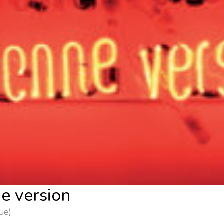
e version
ue)